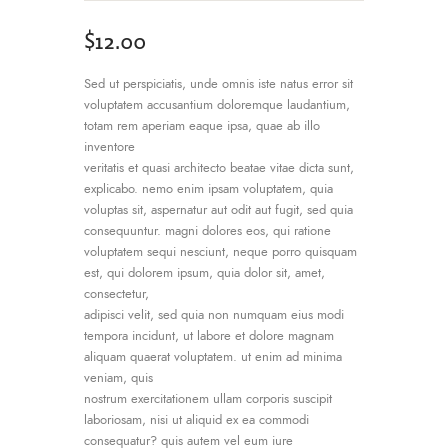
$
12
.
00
Sed ut perspiciatis, unde omnis iste natus error sit
voluptatem accusantium doloremque laudantium,
totam rem aperiam eaque ipsa, quae ab illo
inventore
veritatis et quasi architecto beatae vitae dicta sunt,
explicabo. nemo enim ipsam voluptatem, quia
voluptas sit, aspernatur aut odit aut fugit, sed quia
consequuntur. magni dolores eos, qui ratione
voluptatem sequi nesciunt, neque porro quisquam
est, qui dolorem ipsum, quia dolor sit, amet,
consectetur,
adipisci velit, sed quia non numquam eius modi
tempora incidunt, ut labore et dolore magnam
aliquam quaerat voluptatem. ut enim ad minima
veniam, quis
nostrum exercitationem ullam corporis suscipit
laboriosam, nisi ut aliquid ex ea commodi
consequatur? quis autem vel eum iure