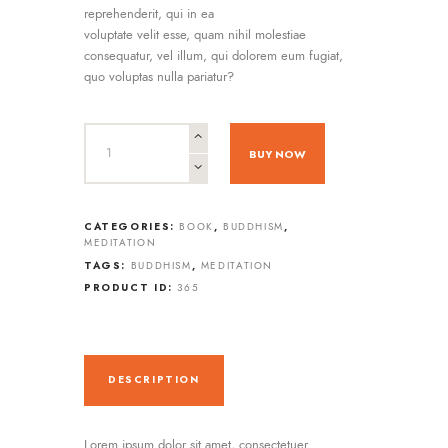
reprehenderit, qui in ea
voluptate velit esse, quam nihil molestiae
consequatur, vel illum, qui dolorem eum fugiat,
quo voluptas nulla pariatur?
BUY NOW
CATEGORIES:
,
,
BOOK
BUDDHISM
MEDITATION
TAGS:
,
BUDDHISM
MEDITATION
PRODUCT ID:
365
DESCRIPTION
Lorem ipsum dolor sit amet, consectetuer