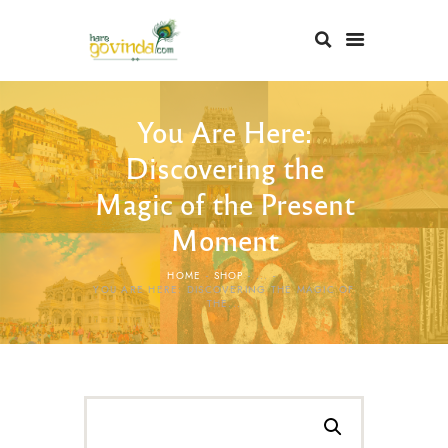
You Are Here:
Discovering the
Magic of the Present
Moment
HOME
SHOP
...
YOU ARE HERE: DISCOVERING THE MAGIC OF
THE...